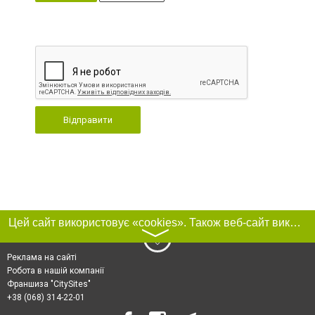
Відправити
Цей сайт використовує «cookies». Також веб-сайт використовує інтернет-сервіс для збору технічних даних стосовно відвідувачів з метою отримання маркетингової та статистичної інформації. Умови обробки даних відвідувачів сайту див.
〉
Реклама на сайті
Робота в нашій компанії
Франшиза "CitySites"
+38 (068) 314-22-01