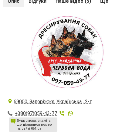
Опис
Відгуки
Наше відео (5)
Ще
69000, Запоріжжя, Українська , 2-г
+380(97)059-43-77
Будь ласка, скажіть,
що дізналися номер
на сайті 061.ua