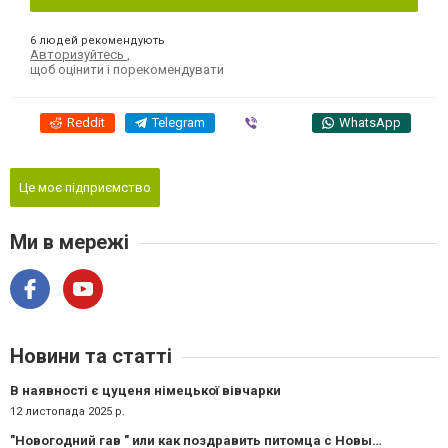
6 людей рекомендують
Авторизуйтесь
,
щоб оцінити і порекомендувати
Reddit
Telegram
Viber
WhatsApp
Це моє підприємство
Ми в мережі
Новини та статті
В наявності є цуценя німецької вівчарки
12 листопада 2025 р.
"Новогодний гав " или как поздравить питомца с Новым годом