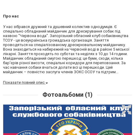
Про нас
У нас зібрався дружний та душевний колектив однодумців. Є
спеціально обладнаний майданчик для дресирування собак під
назвою "Червона вода". Запорізький обласний клуб собаківництва
ТСОУ - це всеукраїнська громадська організація. Заняття
проводяться на спеціалізованому дресирювальному майданчику.
Вона знаходиться на набережній на Червоній воді в районі 5 міської
лікарні. Заняття проходять по суботах та неділях з 10 до 14 години.
Майданчик обладнаний смугою перешкод: це буми, сходи, кілька
бар'єрів різної висоти, спеціальні коридори для переповзання. За
час навчання собаки вчаться долати всі ці перешкоди. Цей
майданчик – повністю заслуга членів ЗОКС ОСОУ та підтрим...
Показати повний опис
Фотоальбоми (1)