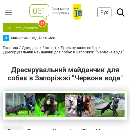
Рус
12
Наші спецпроєкти
З
Знижкотижні від Апельмон
Головна
Довідник
Зоосвіт
Дресирування собак
Дресирувальний майданчик для собак в Запоріжжі "Червона вода"
Дресирувальний майданчик для
собак в Запоріжжі "Червона вода"